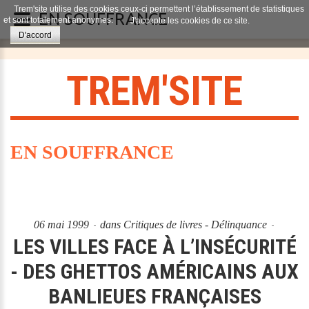
Trem'site utilise des cookies ceux-ci permettent l’établissement de statistiques
EN SOUFFRANCE
et sont totalement anonymes.
J'accepte les cookies de ce site.
D'accord
T
R
E
M
'
S
I
T
E
EN SOUFFRANCE
06 mai 1999
dans
Critiques de livres - Délinquance
LES VILLES FACE À L’INSÉCURITÉ
- DES GHETTOS AMÉRICAINS AUX
BANLIEUES FRANÇAISES