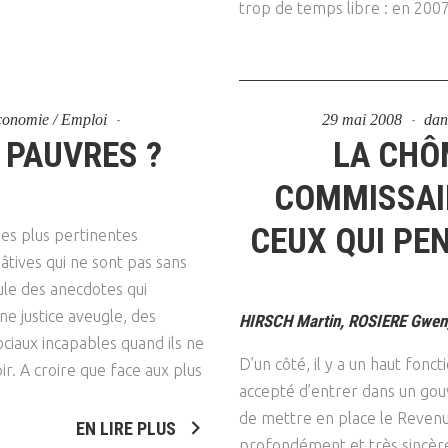
trop de temps libre : en 2007,
Economie / Emploi
29 mai 2008
da
S PAUVRES ?
LA CHÔ
COMMISSAIR
CEUX QUI PEN
des plus pertinentes
âtives qui ne sont pas sans
le des anecdotes qui
e justice aveugle, des
HIRSCH Martin, ROSIERE Gwen, 
ociaux incapables quand ils ne
D’un côté, il y a un haut fonc
ir. A croire que face aux plus
accepté d’entrer dans un gou
de mettre en place le Revenu S
EN LIRE PLUS
profondément et très sincèrem