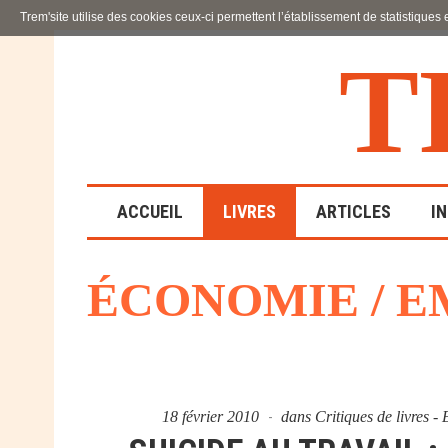
Trem'site utilise des cookies ceux-ci permettent l’établissement de statistiques
T
ACCUEIL
LIVRES
ARTICLES
I
ÉCONOMIE / E
LA FAMILLE
EN SOUFFRANCE
ACTION SOCIALE ET
ÉDUCATIVE
18 février 2010
dans
Critiques de livres 
SCIENCES HUMAINES