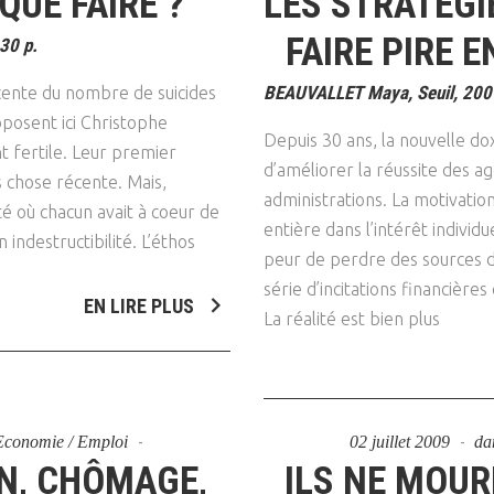
QUE FAIRE ?
LES STRATÉG
Psychanalyse
Droit
Violence / Maltraitance
Protection De L'enfance
FAIRE PIRE 
30 p.
Psychiatrie
Économie / Emploi
Romans / Médias
Agression Sexuelle
Accueil – Placement
BEAUVALLET Maya, Seuil, 2009
nte du nombre de suicides
Psychologie
Justice
oposent ici Christophe
Délinquance
Depuis 30 ans, la nouvelle d
Sexualité
Politique
t fertile. Leur premier
Banlieue
d’améliorer la réussite des a
as chose récente. Mais,
Sociologie
Religion
administrations. La motivation
ité où chacun avait à coeur de
entière dans l’intérêt individu
Scolarité
indestructibilité. L’éthos
peur de perdre des sources de
série d’incitations financières
EN LIRE PLUS
La réalité est bien plus
- Economie / Emploi
02 juillet 2009
da
ON, CHÔMAGE,
ILS NE MOUR