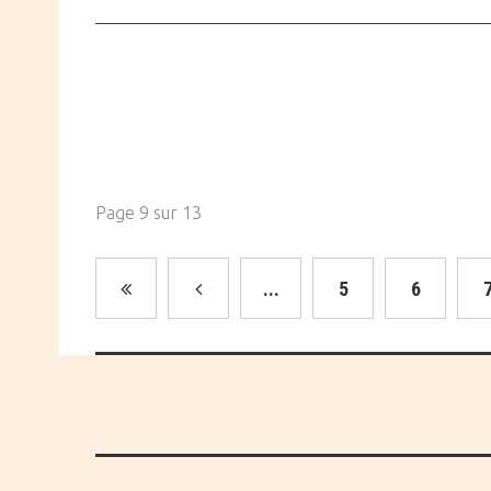
Page 9 sur 13
...
5
6