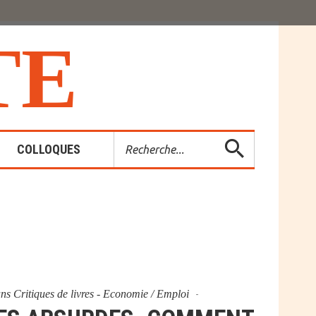
T
E
Rechercher
COLLOQUES
es-Rendus
entions
ans
Critiques de livres - Economie / Emploi