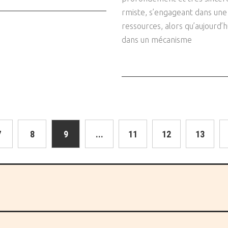
rmiste, s’engageant dans une 
ressources, alors qu’aujourd’hu
dans un mécanisme
7
8
9
...
11
12
13