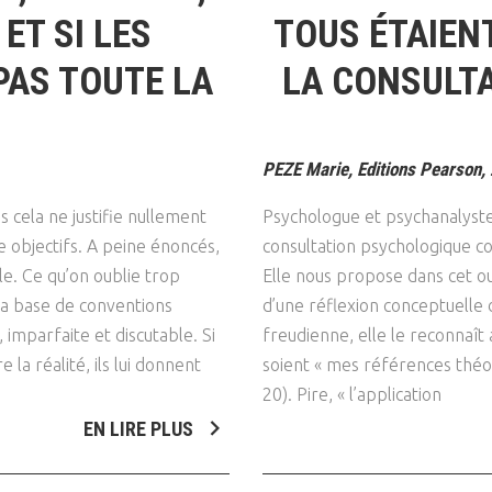
ET SI LES
TOUS ÉTAIEN
PAS TOUTE LA
LA CONSULTA
PEZE Marie, Editions Pearson,
 cela ne justifie nullement
Psychologue et psychanalyste
 objectifs. A peine énoncés,
consultation psychologique con
le. Ce qu’on oublie trop
Elle nous propose dans cet ou
 la base de conventions
d’une réflexion conceptuelle 
 imparfaite et discutable. Si
freudienne, elle le reconnaît
 la réalité, ils lui donnent
soient « mes références théor
20). Pire, « l’application
EN LIRE PLUS