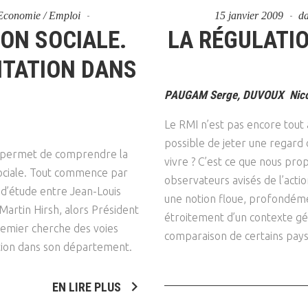
- Economie / Emploi
15 janvier 2009
d
ION SOCIALE.
LA RÉGULATIO
NTATION DANS
PAUGAM Serge, DUVOUX Nicola
Le RMI n’est pas encore tout 
possible de jeter une regard 
ui permet de comprendre la
vivre ? C’est ce que nous pro
 sociale. Tout commence par
observateurs avisés de l’actio
d’étude entre Jean-Louis
une notion floue, profondém
Martin Hirsh, alors Président
étroitement d’un contexte gé
premier cherche des voies
comparaison de certains pays 
rtion dans son département.
EN LIRE PLUS