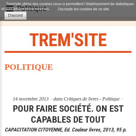
Trem'site utilise des cookies ceux-ci permettent l’établissement de statistiques
Politique
et sont totalement anonymes.
J'accepte les cookies de ce site.
D'accord
T
R
E
M
'
S
I
T
E
POLITIQUE
14 novembre 2013
dans
Critiques de livres - Politique
POUR FAIRE SOCIÉTÉ. ON EST
CAPABLES DE TOUT
CAPACITATION CITOYENNE, Ed. Couleur livres, 2013, 95 p.