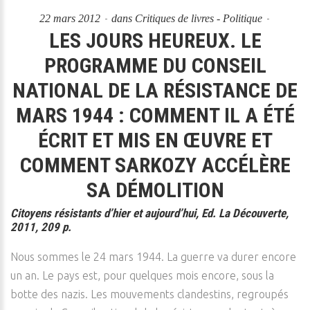
22 mars 2012
dans
Critiques de livres - Politique
LES JOURS HEUREUX. LE
PROGRAMME DU CONSEIL
NATIONAL DE LA RÉSISTANCE DE
MARS 1944 : COMMENT IL A ÉTÉ
ÉCRIT ET MIS EN ŒUVRE ET
COMMENT SARKOZY ACCÉLÈRE
SA DÉMOLITION
Citoyens résistants d’hier et aujourd’hui, Ed. La Découverte,
2011, 209 p.
Nous sommes le 24 mars 1944. La guerre va durer encore
un an. Le pays est, pour quelques mois encore, sous la
botte des nazis. Les mouvements clandestins, regroupés