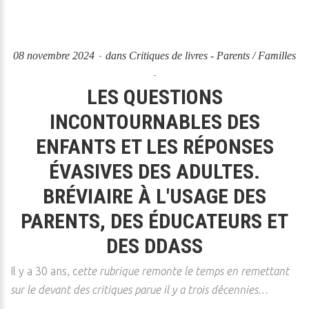
08 novembre 2024
dans
Critiques de livres - Parents / Familles
LES QUESTIONS
INCONTOURNABLES DES
ENFANTS ET LES RÉPONSES
ÉVASIVES DES ADULTES.
BRÉVIAIRE À L'USAGE DES
PARENTS, DES ÉDUCATEURS ET
DES DDASS
Il y a 30 ans, c
ette rubrique remonte le temps en remettant
sur le devant des critiques parue il y a trois décennies…