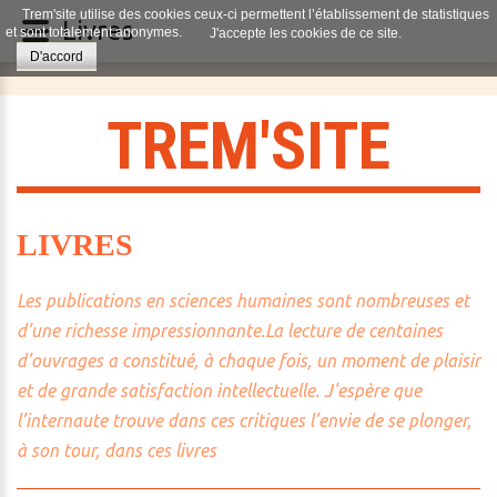
Trem'site utilise des cookies ceux-ci permettent l’établissement de statistiques
Livres
et sont totalement anonymes.
J'accepte les cookies de ce site.
D'accord
T
R
E
M
'
S
I
T
E
LIVRES
Les publications en sciences humaines sont nombreuses et
d’une richesse impressionnante.La lecture de centaines
d’ouvrages a constitué, à chaque fois, un moment de plaisir
et de grande satisfaction intellectuelle. J'espère que
l’internaute trouve dans ces critiques l’envie de se plonger,
à son tour, dans ces livres