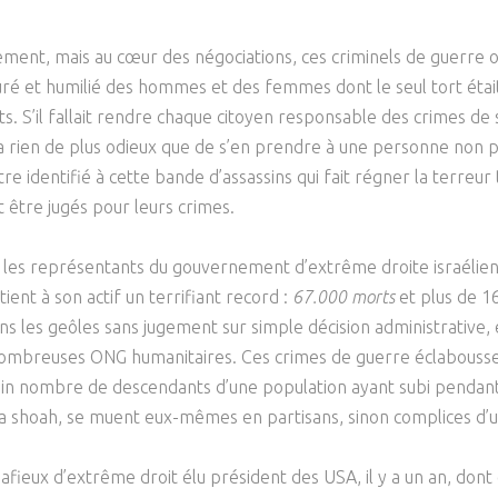
Psychanalyse
Droit
Violence / Maltraitance
Protection De L'enfance
ment, mais au cœur des négociations, ces criminels de guerre
Psychiatrie
Économie / Emploi
Romans / Médias
Agression Sexuelle
Accueil – Placement
turé et humilié des hommes et des femmes dont le seul tort était
Psychologie
Justice
ts. S’il fallait rendre chaque citoyen responsable des crimes de
Délinquance
y a rien de plus odieux que de s’en prendre à une personne non p
Sexualité
Politique
Banlieue
e identifié à cette bande d’assassins qui fait régner la terreur
Sociologie
Religion
t être jugés pour leurs crimes.
Scolarité
les représentants du gouvernement d’extrême droite israélien y 
tient à son actif un terrifiant record :
67.000 morts
et plus de 1
ns les geôles sans jugement sur simple décision administrative, e
nombreuses ONG humanitaires. Ces crimes de guerre éclabousser
ain nombre de descendants d’une population ayant subi pendant 
a shoah, se muent eux-mêmes en partisans, sinon complices d’un
fieux d’extrême droit élu président des USA, il y a un an, dont 