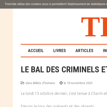
Trem'site utilise des cookies ceux-ci permettent l’établissement de statistiques
T
ACCUEIL
LIVRES
ARTICLES
I
LE BAL DES CRIMINELS 
LA FAMILLE
EN SOUFFRANCE
dans
Billets d'humeur
le 10 novembre 2025
ACTION SOCIALE ET
ÉDUCATIVE
Le lundi 13 octobre dernier, s’est tenue à Charm-e
SCIENCES HUMAINES
Faisons le tour des présents et des absents.