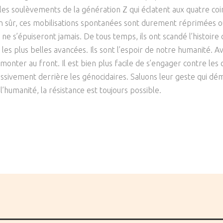
les soulèvements de la génération Z qui éclatent aux quatre coin
n sûr, ces mobilisations spontanées sont durement réprimées ou
 ne s’épuiseront jamais. De tous temps, ils ont scandé l’histoir
t les plus belles avancées. Ils sont l’espoir de notre humanité.
 monter au front. Il est bien plus facile de s’engager contre les
sivement derrière les génocidaires. Saluons leur geste qui démo
’humanité, la résistance est toujours possible.