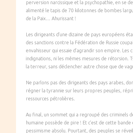
perversion narcissique et la psychopathie, en se d
alimenté le tapis de 70 kilotonnes de bombes larguée
de la Paix… Ahurissant !
Les dirigeants d’une dizaine de pays européens ét
des sanctions contre la Fédération de Russie coupa
envahisseur qui essaie d’agrandir son empire. Les 
indignations, ni les mêmes mesures de rétorsion. Ts
la terreur, sans déclencher autre chose que de vague
Ne parlons pas des dirigeants des pays arabes, don
régner la tyrannie sur leurs propres peuples, répr
ressources pétrolières.
Au final, un sommet qui a regroupé des criminels d
humaine possède de pire ! Et c’est de cette bande d
pessimisme absolu. Pourtant, des peuples se réveil