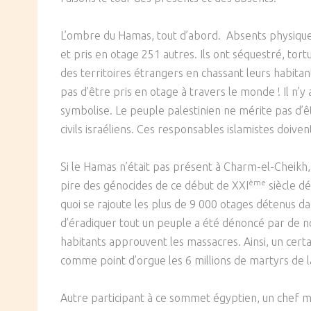
SOCIÉTÉ
L’ombre du Hamas, tout d’abord. Absents physique
CULTURE
et pris en otage 251 autres. Ils ont séquestré, tor
des territoires étrangers en chassant leurs habitan
pas d’être pris en otage à travers le monde ! Il n’
symbolise. Le peuple palestinien ne mérite pas d’êtr
civils israéliens. Ces responsables islamistes doiven
Si le Hamas n’était pas présent à Charm-el-Cheikh, 
ème
pire des génocides de ce début de XXI
siècle dé
quoi se rajoute les plus de 9 000 otages détenus da
d’éradiquer tout un peuple a été dénoncé par de 
habitants approuvent les massacres. Ainsi, un cert
comme point d’orgue les 6 millions de martyrs de l
Autre participant à ce sommet égyptien, un chef ma