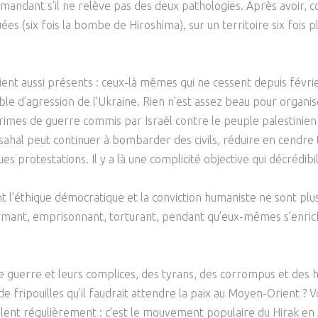
emandant s’il ne relève pas des deux pathologies. Après avoir, 
s (six fois la bombe de Hiroshima), sur un territoire six fois plu
aient aussi présents : ceux-là mêmes qui ne cessent depuis fé
ble d’agression de l’Ukraine. Rien n’est assez beau pour organis
crimes de guerre commis par Israël contre le peuple palestinie
ahal peut continuer à bombarder des civils, réduire en cendre t
s protestations. Il y a là une complicité objective qui décrédibil
t l’éthique démocratique et la conviction humaniste ne sont pl
imant, emprisonnant, torturant, pendant qu’eux-mêmes s’enrichi
e guerre et leurs complices, des tyrans, des corrompus et des 
e fripouilles qu’il faudrait attendre la paix au Moyen-Orient ? V
lent régulièrement : c’est le mouvement populaire du Hirak en 