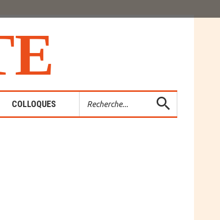
T
E
Rechercher
COLLOQUES
es-Rendus
entions