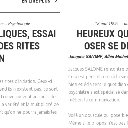
EN LIRE PLUS
res - Psychologie
18 mai 1995
d
IQUES, ESSAI
HEUREUX QU
DES RITES
OSER SE D
ON
Jacques SALOME, Albin Michel,
Jacques SALOME rencontre be
Cela est peut-être du à la simp
rites d’initiation. Ceux-ci
bien et éclairent le quotidien
nd ils n’existent pas, ce sont
psychiatre s’est spécialisé d
 trouve souvent au cours de
métier: la communication.
a variété et la multiplicité de
nt qu’on ne pourra jamais les
Voilà un opuscule qui pose bi
.
Même si le propos n’est pas 