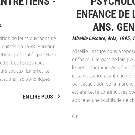
ENTRETIENS -
PSYCHOLO
Psychanalyse
Droit
Violence / Maltraitance
Protection De L'enfance
ENFANCE DE 
Psychiatrie
Économie / Emploi
Romans / Médias
Agression Sexuelle
Accueil – Placement
ANS. GEN
p.
Psychologie
Justice
Délinquance
Mireille Lescure, érès, 1995, 
dition de leurs ouvrages ne
Sexualité
Politique
Banlieue
 quittés en 1988. Parution
Mireille Lescure nous propose
Sociologie
Religion
retiens présentés par Nazir
enfance. Elle part de loin (l’
olto. Ces textes nous
Scolarité
le petit d’homme. Au début é
urs sociaux. En effet, la
et la naissance avant que ne
stations radiophoniques
par l’acquisition de la marche,
est alerte, le contenu très 
EN LIRE PLUS
apprend une foultitude de ch
On