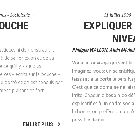
vres - Sociologie
11 juillet 1996
BOUCHE
EXPLIQUER 
NIVE
Philippe WALLON, Albin Michel
ctique, ni démonstratif. Il
ré de sa réflexion et de sa
Voilà un ouvrage qui sent le 
 ce qu’il y a de plus
Imaginez-vous: un scientifiq
ces « écrits sur la bouche »
laissant à la porte le persifla
se porté et on est conquis par
C’est que ce domaine ne laiss
ement plaisant et fort
irrite. Chacun a besoin de déf
explicatif et à un cadre soci
la honte: on préfère ou on n’
possible de nier
EN LIRE PLUS