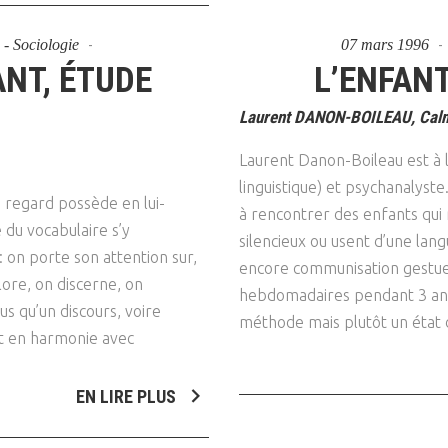
s - Sociologie
07 mars 1996
ANT, ÉTUDE
L’ENFANT
Laurent DANON-BOILEAU, Calm
Laurent Danon-Boileau est à la
linguistique) et psychanalyste
e regard possède en lui-
à rencontrer des enfants qui n
 du vocabulaire s’y
silencieux ou usent d’une lang
: on porte son attention sur,
encore communisation gestuell
lore, on discerne, on
hebdomadaires pendant 3 ans. 
lus qu’un discours, voire
méthode mais plutôt un état d
st en harmonie avec
EN LIRE PLUS