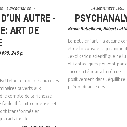
res - Psychanalyse
14 septembre 1995
D’UN AUTRE -
PSYCHANALY
E: ART DE
Bruno Bettelheim, Robert Laffo
E
Le petit enfant n’a aucune co
et de l’inconscient qui anime
 1995, 245 p.
l’explication scientifique ne l
et fantastiques peuvent par c
l’accès ultérieur à la réalité.
positivement dans l’équilibre p
 Bettelheim a animé aux côtés
prédominance des
minaires ouverts aux
dre compte de la richesse
facile. Il fallut condenser et
 sont transformés en
quarantaine de