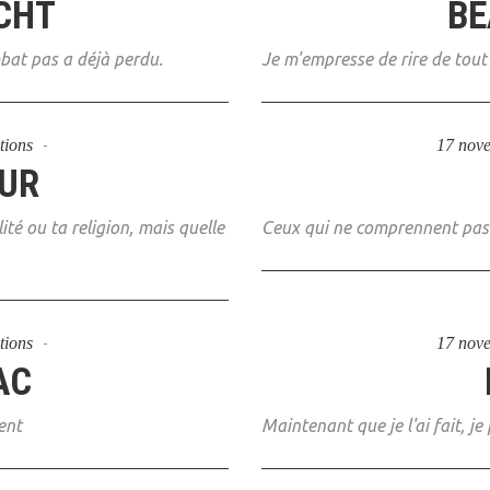
CHT
BE
mbat pas a déjà perdu.
Je m'empresse de rire de tout 
tions
17 nov
EUR
ité ou ta religion, mais quelle
Ceux qui ne comprennent pas 
tions
17 nov
AC
ent
Maintenant que je l'ai fait, je