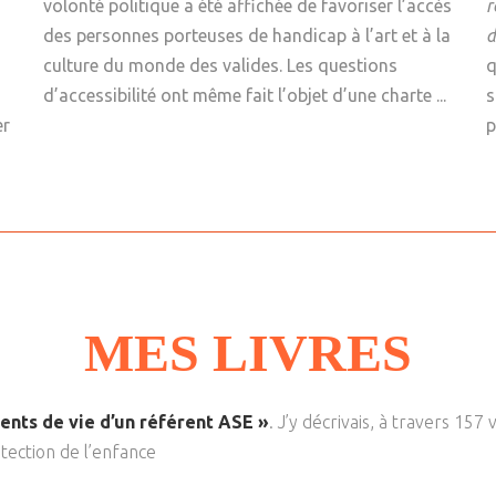
volonté politique a été affichée de favoriser l’accès
r
des personnes porteuses de handicap à l’art et à la
d
culture du monde des valides. Les questions
q
d’accessibilité ont même fait l’objet d’une charte ...
s
er
p
MES LIVRES
ents de vie d’un référent ASE »
. J’y décrivais, à travers 157
otection de l’enfance