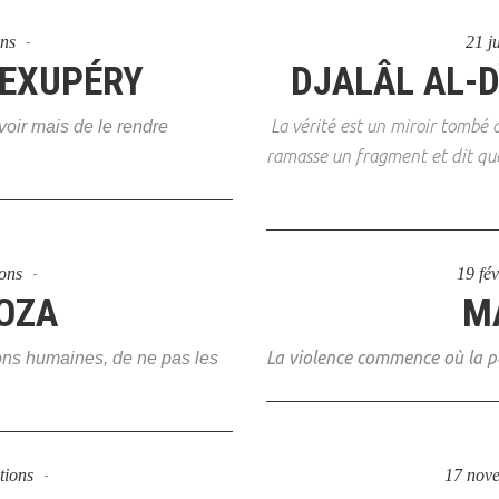
ons
21 j
-EXUPÉRY
DJALÂL AL-D
La vérité est un miroir tombé d
évoir mais de le rendre
ramasse un fragment et dit que 
ions
19 fé
OZA
M
La violence commence où la pa
tions humaines, de ne pas les
tions
17 nov