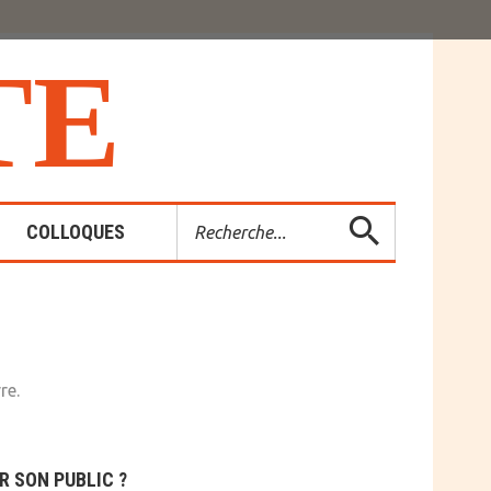
T
E
Rechercher
COLLOQUES
es-Rendus
entions
re.
R SON PUBLIC ?