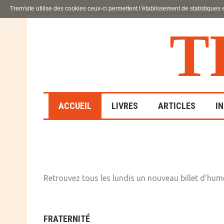
Trem'site utilise des cookies ceux-ci permettent l’établissement de statistiques
T
ACCUEIL
LIVRES
ARTICLES
I
LA FAMILLE
EN SOUFFRANCE
Retrouvez tous les lundis un nouveau billet d'humeu
ACTION SOCIALE ET
ÉDUCATIVE
SCIENCES HUMAINES
FRATERNITÉ