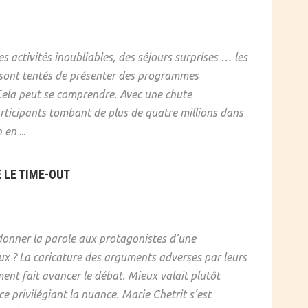
s activités inoubliables, des séjours surprises … les
s sont tentés de présenter des programmes
. Cela peut se comprendre. Avec une chute
rticipants tombant de plus de quatre millions dans
n en
...
E LE TIME-OUT
l donner la parole aux protagonistes d’une
x ? La caricature des arguments adverses par leurs
ent fait avancer le débat. Mieux valait plutôt
e privilégiant la nuance. Marie Chetrit s’est