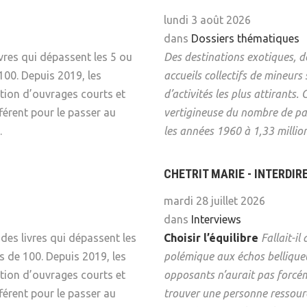
Psychanalyse
Droit
lundi 3 août 2026
Violence / Maltraitance
Protection De L'enfance
Psychiatrie
Économie / Emploi
Romans / Médias
dans
Dossiers thématiques
Agression Sexuelle
Accueil – Placement
ivres qui dépassent les 5 ou
Des destinations exotiques, de
Psychologie
Justice
100. Depuis 2019, les
accueils collectifs de mineur
Délinquance
Sexualité
Politique
tion d’ouvrages courts et
d’activités les plus attirants
Banlieue
férent pour le passer au
vertigineuse du nombre de pa
Sociologie
Religion
.
les années 1960 à 1,33 millio
Scolarité
CHETRIT MARIE - INTERDIR
mardi 28 juillet 2026
dans
Interviews
t des livres qui dépassent les
Choisir l’équilibre
Fallait-i
s de 100. Depuis 2019, les
polémique aux échos belliqueu
tion d’ouvrages courts et
opposants n’aurait pas forcém
férent pour le passer au
trouver une personne ressourc