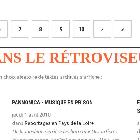
6
7
8
9
10
NS LE RÉTROVIS
 choix aléatoire de textes archivés s’affiche :
PANNONICA - MUSIQUE EN PRISON
E
S
jeudi 1 avril 2010
dans
Reportages en Pays de la Loire
s
De la musique derrière les barreaux
Des artistes