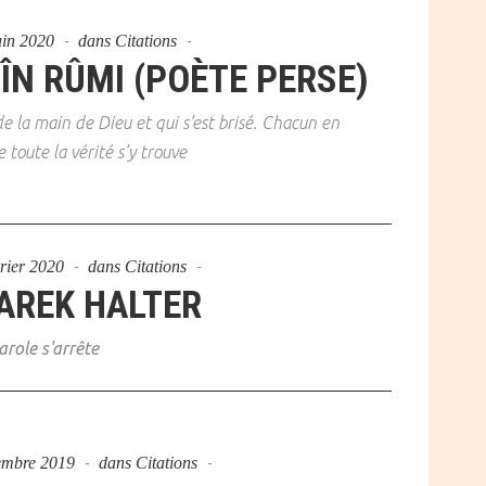
uin 2020
dans
Citations
ÎN RÛMI (POÈTE PERSE)
e la main de Dieu et qui s’est brisé. Chacun en
toute la vérité s’y trouve
vrier 2020
dans
Citations
AREK HALTER
role s'arrête
embre 2019
dans
Citations