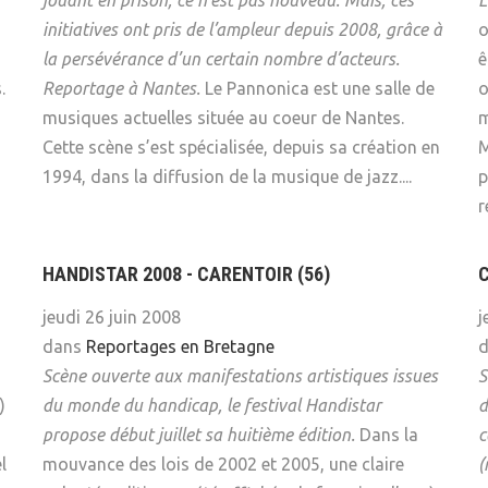
jouant en prison, ce n’est pas nouveau. Mais, ces
L
initiatives ont pris de l’ampleur depuis 2008, grâce à
o
la persévérance d’un certain nombre d’acteurs.
ê
.
Reportage à Nantes.
Le Pannonica est une salle de
o
musiques actuelles située au coeur de Nantes.
m
Cette scène s’est spécialisée, depuis sa création en
M
1994, dans la diffusion de la musique de jazz....
p
r
HANDISTAR 2008 - CARENTOIR (56)
C
jeudi 26 juin 2008
j
dans
Reportages en Bretagne
Scène ouverte aux manifestations artistiques issues
S
)
du monde du handicap, le festival Handistar
d
propose début juillet sa huitième édition.
Dans la
c
l
mouvance des lois de 2002 et 2005, une claire
(