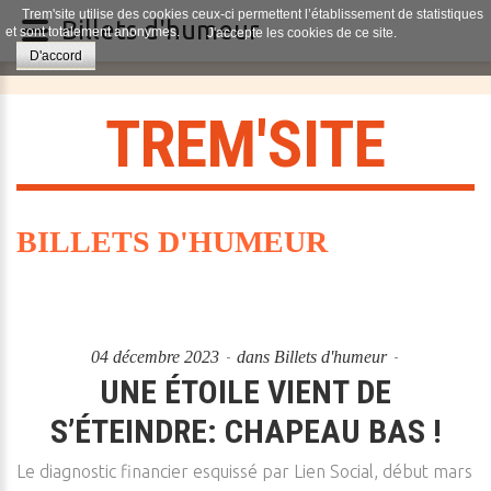
Trem'site utilise des cookies ceux-ci permettent l’établissement de statistiques
Billets d'humeur
et sont totalement anonymes.
J'accepte les cookies de ce site.
D'accord
T
R
E
M
'
S
I
T
E
BILLETS D'HUMEUR
04 décembre 2023
dans
Billets d'humeur
UNE ÉTOILE VIENT DE
S’ÉTEINDRE: CHAPEAU BAS !
Le diagnostic financier esquissé par Lien Social, début mars