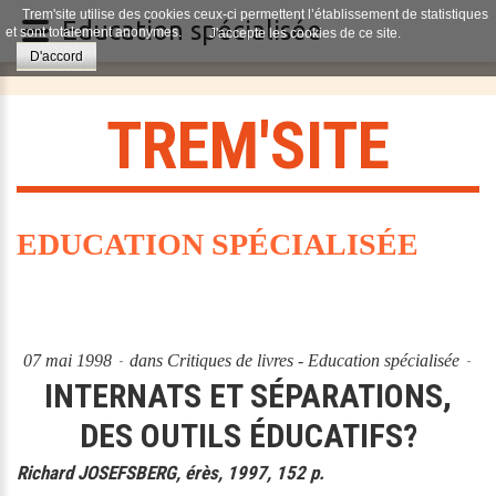
Trem'site utilise des cookies ceux-ci permettent l’établissement de statistiques
Education spécialisée
et sont totalement anonymes.
J'accepte les cookies de ce site.
D'accord
T
R
E
M
'
S
I
T
E
EDUCATION SPÉCIALISÉE
07 mai 1998
dans
Critiques de livres - Education spécialisée
INTERNATS ET SÉPARATIONS,
DES OUTILS ÉDUCATIFS?
Richard JOSEFSBERG, érès, 1997, 152 p.