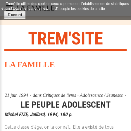
Trem'site utilise des cookies ceux-ci permettent l’établissement de statistiques
LA FAMILLE
et sont totalement anonymes.
J'accepte les cookies de ce site.
D'accord
T
R
E
M
'
S
I
T
E
LA FAMILLE
21 juin 1994
dans
Critiques de livres - Adolescence / Jeunesse
LE PEUPLE ADOLESCENT
Michel FIZE, Julliard, 1994, 180 p.
Cette classe d'âge, on la connaît. Elle a existé de tous