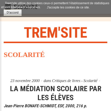
Trem'site utilise des cookies ceux-ci permettent l’établissement de statistiques
Scolarité
et sont totalement anonymes.
J'accepte les cookies de ce site.
D'accord
T
R
E
M
'
S
I
T
E
SCOLARITÉ
23 novembre 2000
dans
Critiques de livres - Scolarité
LA MÉDIATION SCOLAIRE PAR
LES ÉLÈVES
Jean-Pierre BONAFE-SCHMIDT, ESF, 2000, 216 p.