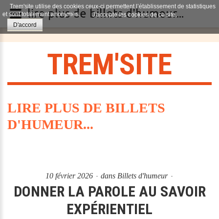
Trem'site utilise des cookies ceux-ci permettent l’établissement de statistiques
lire plus de billets d'humeur...
et sont totalement anonymes.
J'accepte les cookies de ce site.
D'accord
T
R
E
M
'
S
I
T
E
LIRE PLUS DE BILLETS
D'HUMEUR...
10 février 2026
dans
Billets d'humeur
DONNER LA PAROLE AU SAVOIR
EXPÉRIENTIEL